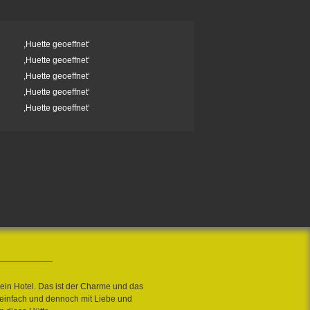
,Huette geoeffnet‘
,Huette geoeffnet‘
,Huette geoeffnet‘
,Huette geoeffnet‘
,Huette geoeffnet‘
 kein Hotel. Das ist der Charme und das
 einfach und dennoch mit Liebe und