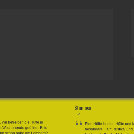
Stimmen
Wir betreiben die Hütte in
Eine Hütte ist eine Hütte und
es Wochenende geöffnet. Bitte
besondere Flair: Rustikal und
 sind schon nahe am Lemberg?