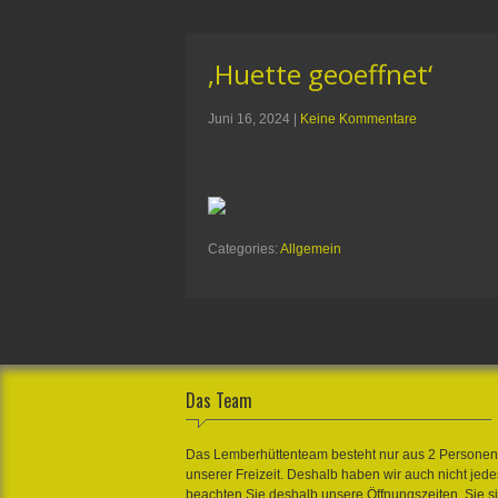
‚Huette geoeffnet‘
Juni 16, 2024
|
Keine Kommentare
Categories:
Allgemein
Das Team
Das Lemberhüttenteam besteht nur aus 2 Personen. 
unserer Freizeit. Deshalb haben wir auch nicht jed
beachten Sie deshalb unsere Öffnungszeiten. Sie