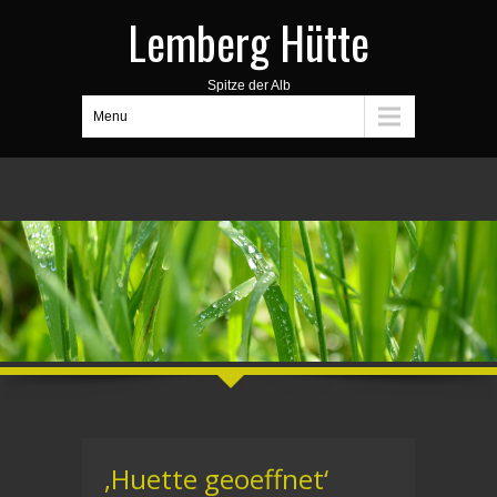
Lemberg Hütte
Spitze der Alb
Menu
‚Huette geoeffnet‘